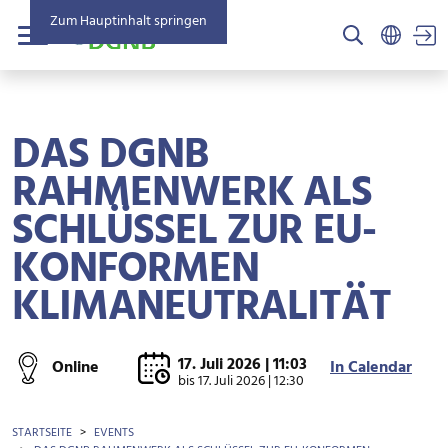
Zum Hauptinhalt springen
US
Menü
DAS DGNB
RAHMENWERK ALS
SCHLÜSSEL ZUR EU-
KONFORMEN
KLIMANEUTRALITÄT
17. Juli 2026 | 11:03
Online
In Calendar
bis
17. Juli 2026 | 12:30
BROTKRÜMEL
STARTSEITE
EVENTS