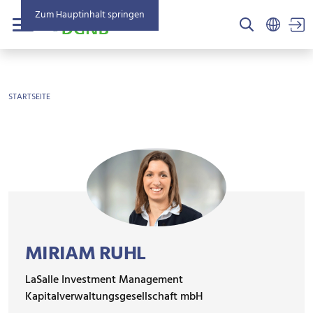
Zum Hauptinhalt springen
US
Menü
BROTKRÜMEL
STARTSEITE
MIRIAM RUHL
LaSalle Investment Management
Kapitalverwaltungsgesellschaft mbH