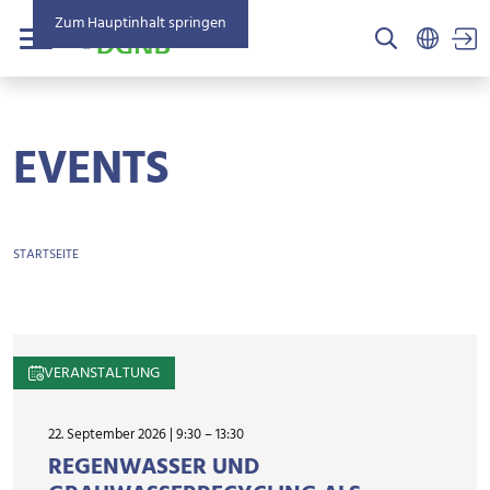
Zum Hauptinhalt springen
US
Menü
EVENTS
BROTKRÜMEL
STARTSEITE
VERANSTALTUNG
22. September 2026 | 9:30
–
13:30
REGENWASSER UND