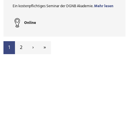
Ein kostenpflichtiges Seminar der DGNB Akademie.
Mehr lesen
Online
PAGINIERUNG
Aktuelle Seite
Seite
Nächste Seite
Letzte Seite
1
2
›
»