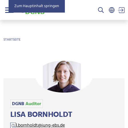
Zum Hauptinhalt springen
US
Menü
BROTKRÜMEL
STARTSEITE
DGNB
Auditor
LISA BORNHOLDT
l.bornholdt@jung-ebs.de