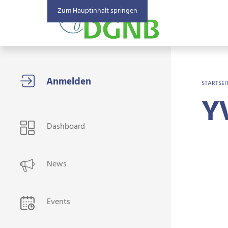
Zum Hauptinhalt springen
BR
STARTSEI
Y
USER NAVIGATION
Dashboard
News
Events