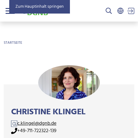
Zum Hauptinhalt springen
US
Menü
BROTKRÜMEL
STARTSEITE
CHRISTINE KLINGEL
c.klingel@dgnb.de
+49-711-722322-139