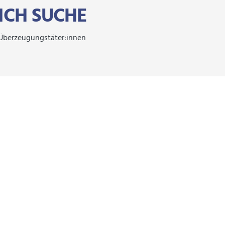
ICH SUCHE
Überzeugungstäter:innen
FOOTER MEN
Impressum
Allgemeine Nutzungsbedingungen
Gesetz übe