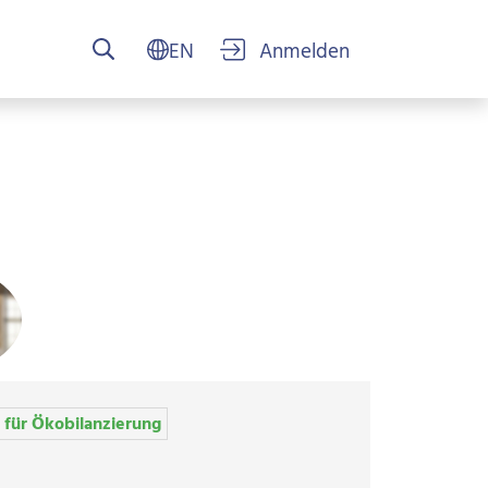
USER ACCOUN
 für Ökobilanzierung