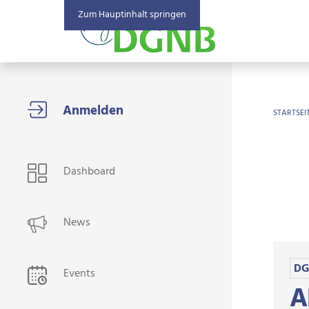
Zum Hauptinhalt springen
BR
STARTSEI
USER NAVIGATION
Dashboard
News
DG
Events
A