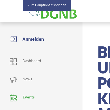
Zum Hauptinhalt springen
B
USER NAVIGATION
U
Dashboard
P
News
K
Events