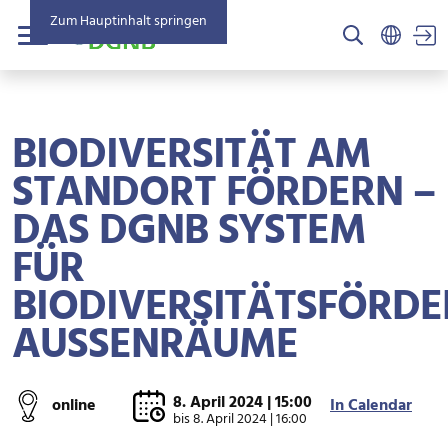
Zum Hauptinhalt springen
US
Menü
BIODIVERSITÄT AM
STANDORT FÖRDERN –
DAS DGNB SYSTEM
FÜR
BIODIVERSITÄTSFÖRD
AUSSENRÄUME
8. April 2024 | 15:00
online
In Calendar
bis
8. April 2024 | 16:00