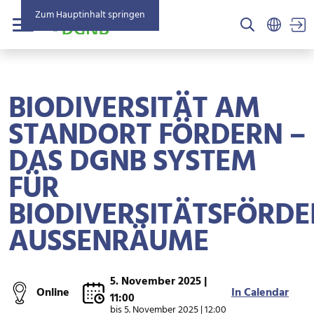
Zum Hauptinhalt springen
US
Menü
BIODIVERSITÄT AM
STANDORT FÖRDERN –
DAS DGNB SYSTEM
FÜR
BIODIVERSITÄTSFÖRD
AUSSENRÄUME
5. November 2025 |
Online
In Calendar
11:00
bis
5. November 2025 | 12:00