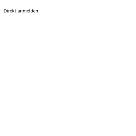
Direkt anmelden
FOOTER MENU
Datenschutz
Impressum
Allgemeine Nutzungsbedingungen