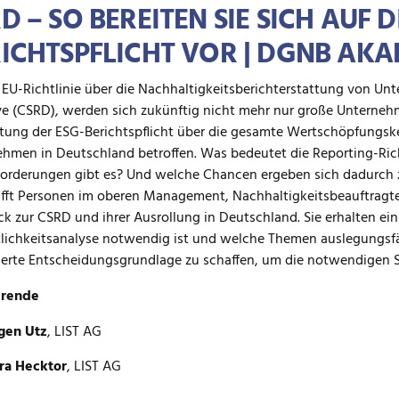
D – SO BEREITEN SIE SICH AUF D
ICHTSPFLICHT VOR | DGNB AK
 EU-Richtlinie über die Nachhaltigkeitsberichterstattung von Un
ve (CSRD), werden sich zukünftig nicht mehr nur große Unterneh
ung der ESG-Berichtspflicht über die gesamte Wertschöpfungske
hmen in Deutschland betroffen. Was bedeutet die Reporting-Ric
orderungen gibt es? Und welche Chancen ergeben sich dadurch 
fft Personen im oberen Management, Nachhaltigkeitsbeauftragte
ck zur CSRD und ihrer Ausrollung in Deutschland. Sie erhalten ei
ichkeitsanalyse notwendig ist und welche Themen auslegungsfähi
zierte Entscheidungsgrundlage zu schaffen, um die notwendigen S
erende
gen Utz
, LIST AG
ra Hecktor
, LIST AG