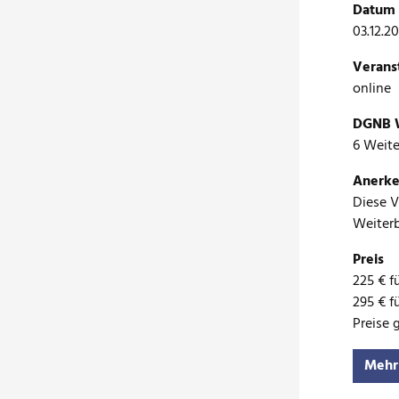
Datum 
03.12.20
Verans
online
DGNB W
6 Weit
Anerke
Diese 
Weiterb
Preis
225 € f
295 € f
Preise 
Mehr