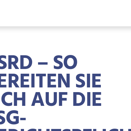
SRD – SO
EREITEN SIE
ICH AUF DIE
SG-