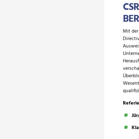
CSR
BER
Mit der
Directi
Ausweit
Unterne
Herausf
verscha
Überbli
Wesentl
qualifi
Referi
Jür
Kla