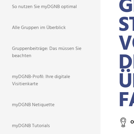
G
So nutzen Sie myDGNB optimal
S
Alle Gruppen im Überblick
V
Gruppenbeiträge: Das müssen Sie
D
beachten
Ü
myDGNB-Profil: Ihre digitale
Visitienkarte
F
myDGNB Netiquette
O
myDGNB Tutorials