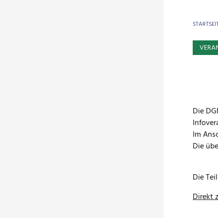
BR
STARTSEI
VERA
Die DGN
Infover
Im Ansc
Die übe
Die Tei
Direkt 