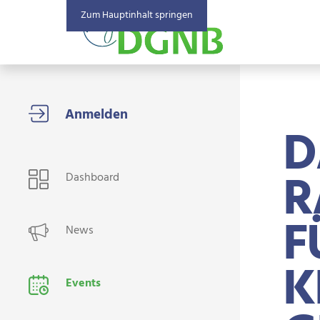
Zum Hauptinhalt springen
D
USER NAVIGATION
R
Dashboard
F
News
K
Events