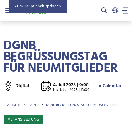
Zum Hauptinhalt springen
US
Menü
DGNB
BEGRÜSSUNGSTAG F
ÜR NEUMITGLIEDER
4. Juli 2025 | 9:00
Digital
In Calendar
bis
4. Juli 2025 | 13:00
BROTKRÜMEL
STARTSEITE
EVENTS
DGNB BEGRÜSSUNGSTAG FÜR NEUMITGLIEDER
VERANSTALTUNG