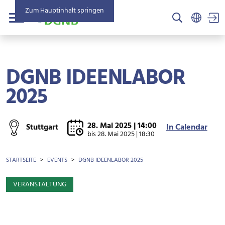
Zum Hauptinhalt springen
US
Menü
DGNB IDEENLABOR
2025
28. Mai 2025 | 14:00
Stuttgart
In Calendar
bis
28. Mai 2025 | 18:30
BROTKRÜMEL
STARTSEITE
EVENTS
DGNB IDEENLABOR 2025
VERANSTALTUNG