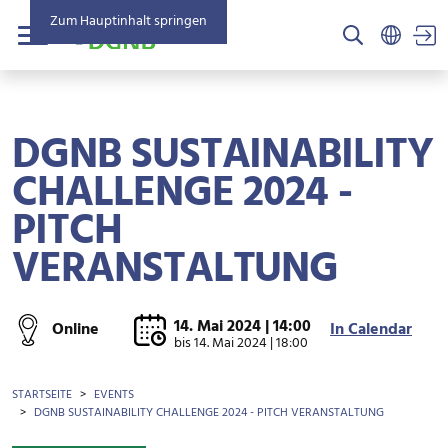
Zum Hauptinhalt springen
US
Menü
DGNB SUSTAINABILITY
CHALLENGE 2024 -
PITCH
VERANSTALTUNG
14. Mai 2024 | 14:00
Online
In Calendar
bis
14. Mai 2024 | 18:00
BROTKRÜMEL
STARTSEITE
EVENTS
DGNB SUSTAINABILITY CHALLENGE 2024 - PITCH VERANSTALTUNG