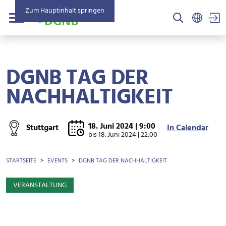
Zum Hauptinhalt springen
US
Menü
DGNB TAG DER
NACHHALTIGKEIT
18. Juni 2024 | 9:00
Stuttgart
In Calendar
bis
18. Juni 2024 | 22:00
BROTKRÜMEL
STARTSEITE
EVENTS
DGNB TAG DER NACHHALTIGKEIT
VERANSTALTUNG