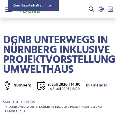
Zum Hauptinhalt springen
US
Menü
DGNB UNTERWEGS IN
NÜRNBERG INKLUSIVE
PROJEKTVORSTELLUNG
UMWELTHAUS
8. Juli 2026 | 14:00
Nürnberg
In Calendar
bis
8. Juli 2026 | 18:00
BROTKRÜMEL
STARTSEITE
EVENTS
DGNB UNTERWEGS IN NÜRNBERG INKLUSIVE PROJEKTVORSTELLUNG:
UMWELTHAUS