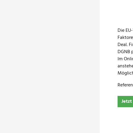
Die EU-
Faktore
Deal. F
DGNB pr
Im Onli
anstehe
Möglich
Referen
Jetzt