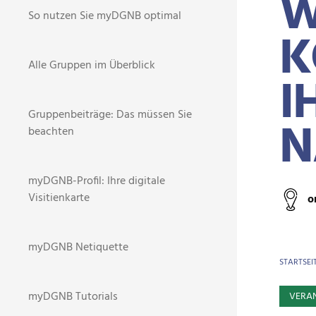
W
So nutzen Sie myDGNB optimal
K
Alle Gruppen im Überblick
I
Gruppenbeiträge: Das müssen Sie
N
beachten
myDGNB-Profil: Ihre digitale
Visitienkarte
o
myDGNB Netiquette
BR
STARTSEI
myDGNB Tutorials
VERA