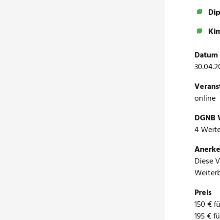
Dip
Kim
Datum 
30.04.2
Verans
online
DGNB W
4 Weit
Anerke
Diese 
Weiterb
Preis
150 € f
195 € f