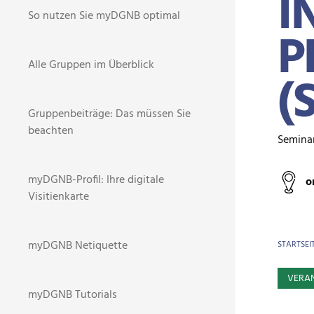
I
So nutzen Sie myDGNB optimal
P
Alle Gruppen im Überblick
(
Gruppenbeiträge: Das müssen Sie
beachten
Semina
myDGNB-Profil: Ihre digitale
o
Visitienkarte
BR
myDGNB Netiquette
STARTSEI
VERA
myDGNB Tutorials