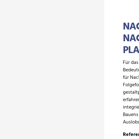
NAC
NA
PL
Für das
Bedeutu
für Nac
Folgefo
gestalt
erfahre
integri
Bauens 
Auslob
Refere