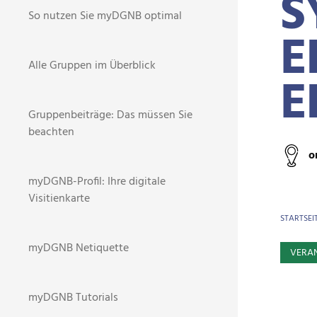
S
So nutzen Sie myDGNB optimal
E
Alle Gruppen im Überblick
E
Gruppenbeiträge: Das müssen Sie
beachten
o
myDGNB-Profil: Ihre digitale
Visitienkarte
BR
STARTSEI
myDGNB Netiquette
VERA
myDGNB Tutorials