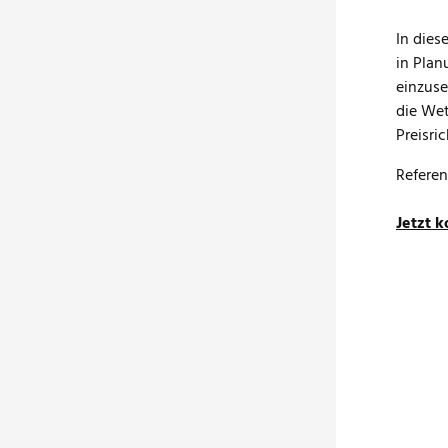
In dies
in Plan
einzuse
die We
Preisri
Referen
Jetzt 