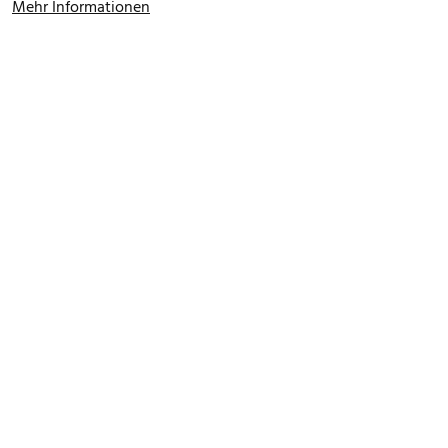
Mehr Informationen
FOOTER MENU
Datenschutz
Impressum
Allgemeine Nutzungsbedingungen