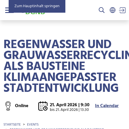
Zum Hauptinhalt springen
US
Menü
REGENWASSER UND
GRAUWASSERRECYCLI
ALS BAUSTEINE
KLIMAANGEPASSTER
STADTENTWICKLUNG
21. April 2026 | 9:30
Online
In Calendar
bis
21. April 2026 | 13:30
BROTKRÜMEL
STARTSEITE
EVENTS