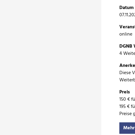
Datum 
07.11.20
Verans
online
DGNB W
4 Weit
Anerke
Diese 
Weiterb
Preis
150 € f
195 € f
Preise 
Mehr