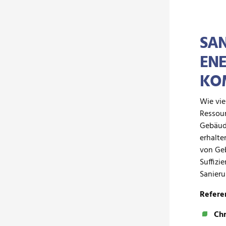
SA
ENE
KO
Wie vie
Ressour
Gebäude
erhalte
von Geb
Suffizi
Sanier
Refere
Chr