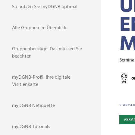
U
So nutzen Sie myDGNB optimal
E
Alle Gruppen im Überblick
M
Gruppenbeiträge: Das müssen Sie
beachten
Semina
myDGNB-Profil: Ihre digitale
o
Visitienkarte
BR
myDGNB Netiquette
STARTSEI
VERA
myDGNB Tutorials