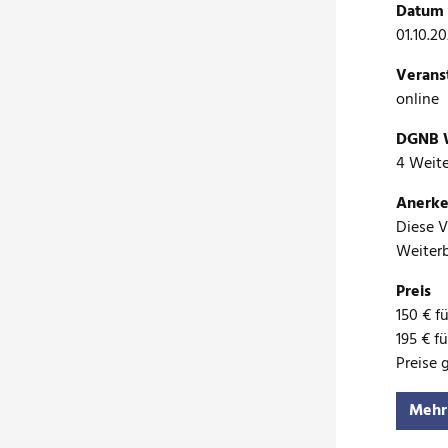
Datum 
01.10.20
Verans
online
DGNB W
4 Weit
Anerke
Diese 
Weiterb
Preis
150 € f
195 € f
Preise 
Mehr