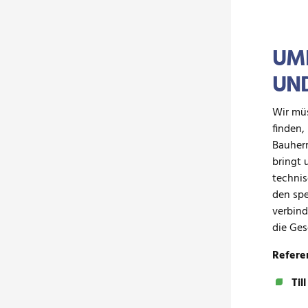
UMB
UND
Wir mü
finden,
Bauherr
bringt 
techni
den spe
verbind
die Ges
Refere
Til