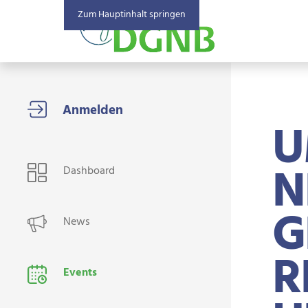
Zum Hauptinhalt springen
U
USER NAVIGATION
N
Dashboard
G
News
R
Events