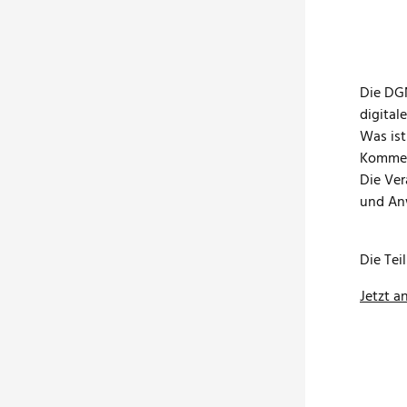
Die DGN
digital
Was ist
Komment
Die Ver
und Anw
Die Tei
Jetzt 