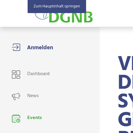
Zum Hauptinhalt springen
V
USER NAVIGATION
D
Dashboard
S
News
G
Events