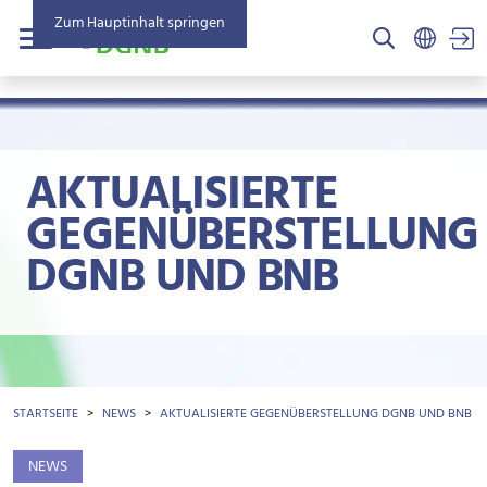
Zum Hauptinhalt springen
US
Menü
AKTUALISIERTE
GEGENÜBERSTELLUNG
DGNB UND BNB
BROTKRÜMEL
STARTSEITE
NEWS
AKTUALISIERTE GEGENÜBERSTELLUNG DGNB UND BNB
NEWS