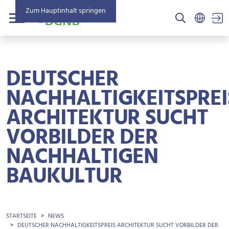
Zum Hauptinhalt springen
US
Menü
DEUTSCHER
NACHHALTIGKEITSPREI
ARCHITEKTUR SUCHT
VORBILDER DER
NACHHALTIGEN
BAUKULTUR
BROTKRÜMEL
STARTSEITE
NEWS
DEUTSCHER NACHHALTIGKEITSPREIS ARCHITEKTUR SUCHT VORBILDER DER