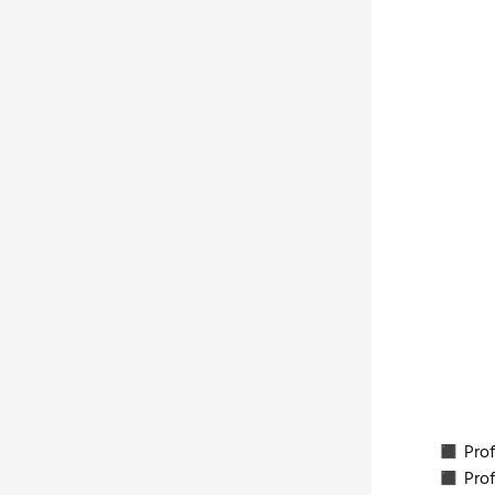
Am 11. 
interak
„Wir be
Vorstan
identif
Es geht
Fragest
benöti
Zur Ein
◼ Prof.
◼ Prof.
◼ Prof.