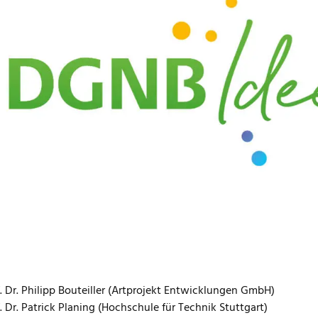
September 2023 organisiert die DGNB zum Auftakt der World Green
tives Wissens- und Kreativitätsevent: das DGNB Ideenlabor.
geben uns auf die Suche nach den weißen Flecken auf der Landka
d Dr. Christine Lemaitre die Grundidee des neuen Veranstaltungs
izieren, die heute noch nicht im Fokus sind, es aber sein müssten.“
 explizit nicht darum, Bestehendes einfach nur schöner und gen
ellungen und Themenfelder, zu denen dringend wirkungsvolle, s
gt werden.
stimmung und Auftakt des Tages freuen wir uns auf spannende I
 Thomas Auer (Transsolar KlimaEngineering, Technische Univers
 Dr. Philipp Bouteiller (Artprojekt Entwicklungen GmbH)
 Dr. Patrick Planing (Hochschule für Technik Stuttgart)