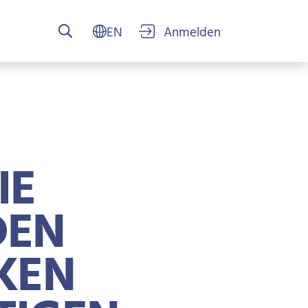
USER ACCOUN
IE
DEN
EN D