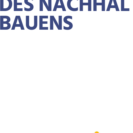
ES NACHHALTI
AUENS
OTKRÜMEL
TE
NEWS
DGNB BLOG: DIE SUCHE NACH DEN WEISSEN FLECKEN DES NACHHALT
5. August 2023