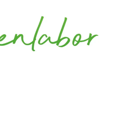
 Building Week in Stuttgart erstmals ihr neues
rte des nachhaltigen Bauens“, erklärt DGNB
formats. „Wir wollen also die Themen
auer zu machen. Gesucht sind jene
chnell umsetzbare und skalierbare Lösungen
mpulse von:
ität München)