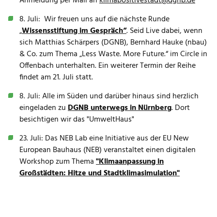
Anmeldung per Mail an
klimapositivestadt@dgnb.de
8. Juli:
Wir freuen uns auf die nächste Runde
„
Wissensstiftung im Gespräch“
. Seid Live dabei, wenn
sich Matthias Schärpers (DGNB), Bernhard Hauke (nbau)
& Co. zum Thema „Less Waste. More Future.“ im Circle in
Offenbach unterhalten. Ein weiterer Termin der Reihe
findet am 21. Juli statt.
8. Juli: Alle im Süden und darüber hinaus sind herzlich
eingeladen zu
DGNB unterwegs in Nürnberg
. Dort
besichtigen wir das "UmweltHaus"
23. Juli: Das NEB Lab eine Initiative
aus der EU New
European Bauhaus (NEB) veranstaltet einen digitalen
Workshop zum Thema
"
Klimaanpassung in
Großstädten: Hitze und Stadtklimasimulation"