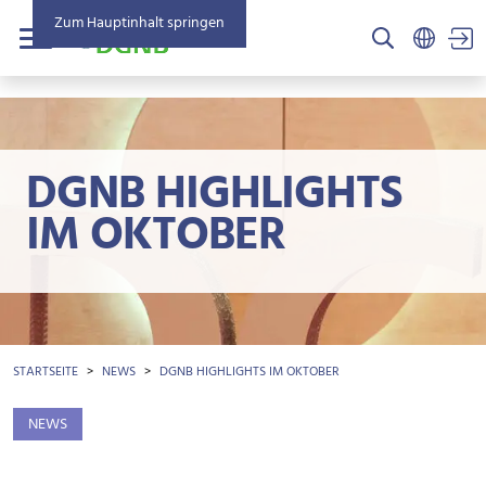
Zum Hauptinhalt springen
US
Menü
DGNB HIGHLIGHTS
IM OKTOBER
BROTKRÜMEL
STARTSEITE
NEWS
DGNB HIGHLIGHTS IM OKTOBER
NEWS