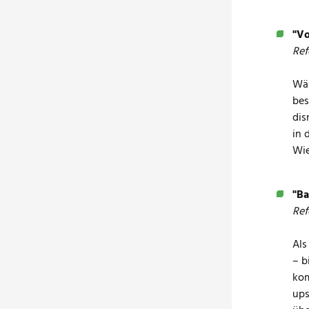
"Vo
Ref
Wäh
bes
dis
in 
Wie
"Ba
Ref
Als
– b
kom
ups