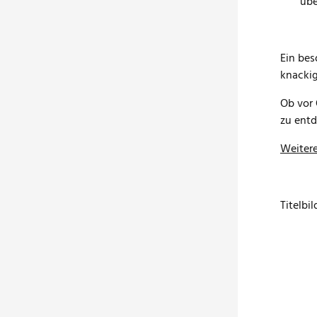
übe
Ein bes
knackig
Ob vor 
zu entd
Weiter
Titelbi