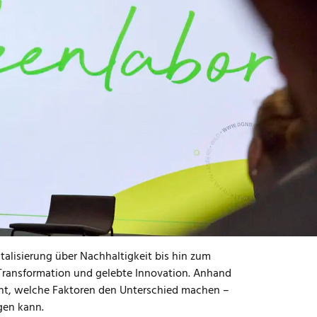
nlabors
, das am
28. Mai 2025 ab 14:00 Uhr
als
sjährigen Schwerpunktthema "
Innovation im
ns über die Zukunftsfähigkeit der Bau- und
eute mit Transformation, Innovation und neuen
nd was nur ein Buzzword-Bingo? Wie kommen gute
lingt?
eßender Fishbowl-Diskussion:
gt"
ices, Arup
talisierung über Nachhaltigkeit bis hin zum
e Transformation und gelebte Innovation. Anhand
cht, welche Faktoren den Unterschied machen –
gen kann.