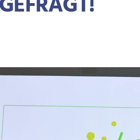
GEFRAGT!
OTKRÜMEL
TE
NEWS
DGNB IDEENLABOR 2025: IHRE PERSPEKTIVE IST GEFRAGT!
3. Mai 2025