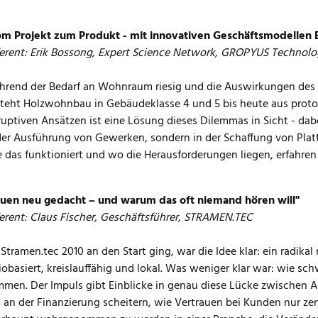
m Projekt zum Produkt - mit innovativen Geschäftsmodellen B
erent: Erik Bossong, Expert Science Network, GROPYUS Technolo
rend der Bedarf an Wohnraum riesig und die Auswirkungen des B
teht Holzwohnbau in Gebäudeklasse 4 und 5 bis heute aus protot
ruptiven Ansätzen ist eine Lösung dieses Dilemmas in Sicht - dab
der Ausführung von Gewerken, sondern in der Schaffung von Plat
 das funktioniert und wo die Herausforderungen liegen, erfahren 
uen neu gedacht – und warum das oft niemand hören will"
erent: Claus Fischer, Geschäftsführer, STRAMEN.TEC
 Stramen.tec 2010 an den Start ging, war die Idee klar: ein radik
iobasiert, kreislauffähig und lokal. Was weniger klar war: wie sc
men. Der Impuls gibt Einblicke in genau diese Lücke zwischen A
 an der Finanzierung scheitern, wie Vertrauen bei Kunden nur z