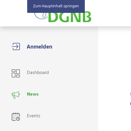
Zum Hauptinhalt springen
USER NAVIGATION
Dashboard
News
Events