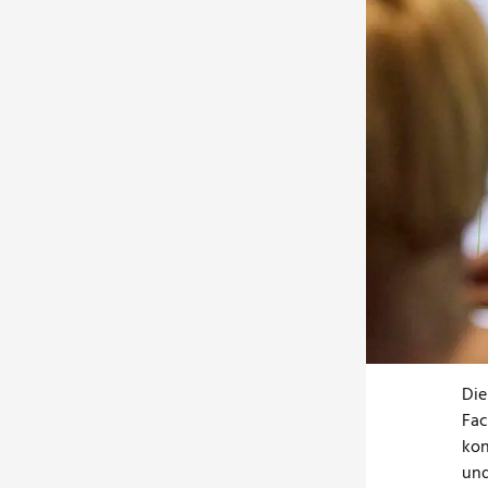
DGNB I
Nächst
kostenl
Bauen"
Immobil
Denn kl
Geschäf
Ideen i
Diesen 
"Ba
Ref
Die
Fac
kon
und