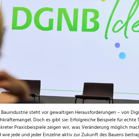
deenlabor: Innovation im Bauen
e Woche freuen wir uns auf die nächste Ausgabe des
DGNB Idee
ose Hybridveranstaltung in Stuttgart stattfindet. Unter dem die
laden wir alle Interessierten herzlich dazu ein, gemeinsam mit u
ienwirtschaft zu diskutieren.
ar ist: Wer auch morgen noch relevant sein möchte, muss sich h
tsmodellen beschäftigen. Doch was ist echter Fortschritt – u
n den Markt? Und was braucht es, damit Veränderung wirklich ge
Fragen nähern wir uns über drei spannende Impulse mit anschli
uen neu denken: Wie Transformation in der Bauindustrie gelin
erent: Martin Pauli, Direktor/Global Leader Circular Economy Serv
 Bauindustrie steht vor gewaltigen Herausforderungen – von Digi
hkräftemangel. Doch es gibt sie: Erfolgreiche Beispiele für echt
kreter Praxisbeispiele zeigen wir, was Veränderung möglich ma
 wie jede und jeder Einzelne aktiv zur Zukunft des Bauens beitra