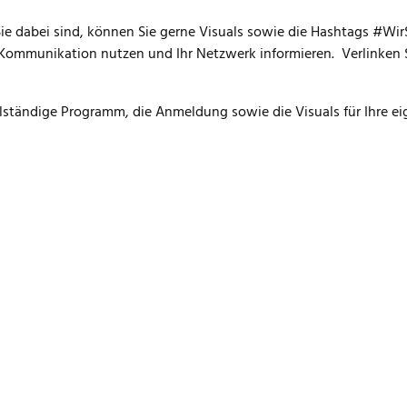
e dabei sind, können Sie gerne Visuals sowie die Hashtags #Wi
Kommunikation nutzen und Ihr Netzwerk informieren.
Verlinken 
lständige Programm, die Anmeldung sowie die Visuals für Ihre e
FOOTER MEN
Impressum
Allgemeine Nutzungsbedingungen
Gesetz übe