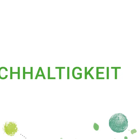
eit statt – die zentrale Veranstaltung der DGNB
innten und bringt alle Akteure der Bau- und
n.