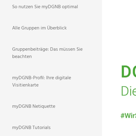
So nutzen Sie myDGNB optimal
Alle Gruppen im Überblick
Gruppenbeiträge: Das müssen Sie
BR
STARTSEI
beachten
NEWS
myDGNB-Profil: Ihre digitale
Visitienkarte
3
myDGNB Netiquette
Am 18. 
Communi
myDGNB Tutorials
Immobi