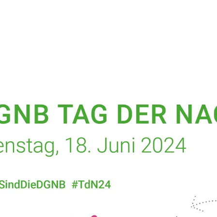
OTKRÜMEL
TE
NEWS
DGNB TAG DER NACHHALTIGKEIT 2024
. Juni 2024
Juni findet in Stuttgart der diesjährige DGNB Tag der Nachhaltigk
ty. Der Tag dient zum Netzwerken und Austausch mit Gleichges
lienbranche mit dem Fokus auf das nachhaltige Bauen zusamme