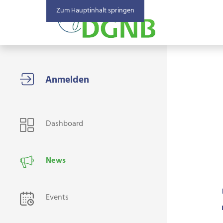
Zum Hauptinhalt springen
USER NAVIGATION
Dashboard
News
Events