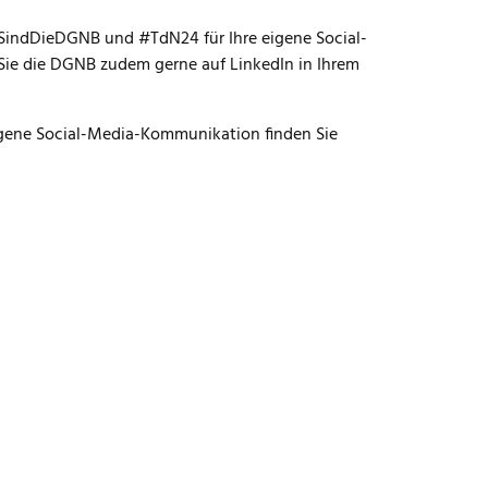
rSindDieDGNB und #TdN24 für Ihre eigene Social-
Sie die DGNB zudem gerne auf LinkedIn in Ihrem
igene Social-Media-Kommunikation finden Sie
U
r digitale Dienste