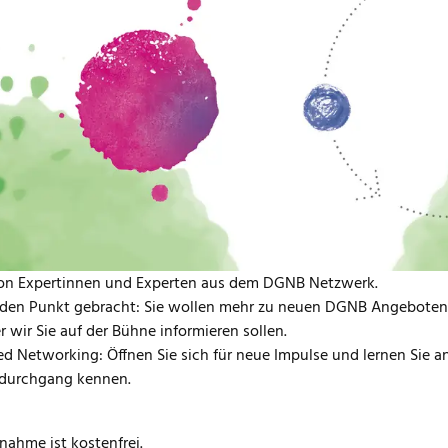
en alle Interessierten ganz herzlich ein, dabei zu sein!
takt des Tages bildet ab 10:00 Uhr wie immer unsere Mitglieder
hmenden ab 12.30 Uhr auf ein buntes Bühnen- und Netzwerkprog
se: Erhalten Sie inspirierende, neue Perspektiven in den Keyno
ler-Autorin Prof. Dr. Maren Urner sowie Klimajournalistin und Mo
ation trifft Nachhaltigkeit: Lernen Sie die Finalisten der diesjä
tellen sich in Kurzpräsentationen allen Interessierten vor. Die
platz der Ideen: Treffen Sie die Partner des DGNB Tags der Nachha
bieten wir über den Tag verteilt zudem geführte Rundgänge über
von Expertinnen und Experten aus dem DGNB Netzwerk.
en Punkt gebracht: Sie wollen mehr zu neuen DGNB Angeboten er
 wir Sie auf der Bühne informieren sollen.
 Networking: Öffnen Sie sich für neue Impulse und lernen Sie
ldurchgang kennen.
lnahme ist kostenfrei.