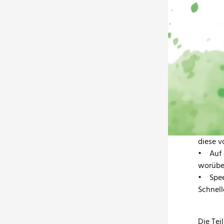
Wir lad
Den Auf
Teilne
• Impul
Bestsel
• Innov
Diese s
• Markt
haben, 
diese 
• Auf d
worüber
• Speed
Schnel
Die Tei