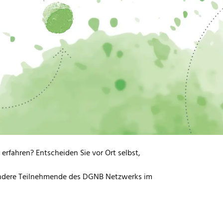
versammlung. Danach können sich alle
ramm freuen.
tevorträgen von Neurowissenschaftlerin und
deratorin Louisa Schneider.
hrigen DGNB Sustainability Challenge kennen.
 Sieger werden zudem am Abend bekanntgegeben.
ltigkeit an ihren Ständen. Für alle, die Lust
 den Marktplatz der Ideen an. Begleitet werden
fahren? Entscheiden Sie vor Ort selbst,
 andere Teilnehmende des DGNB Netzwerks im