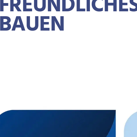
FREUNDLICHE
BAUEN
OTKRÜMEL
TE
NEWS
DGNB UND AFBA MIT SONDERAUSZEICH-NUNG ALLERGIKER-FREUND
6. März 2026