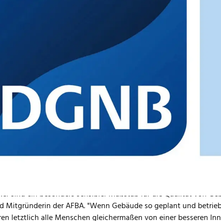
utsche Gesellschaft für Nachhaltiges Bauen (DGNB) und die All
eine gemeinsame Sonderauszeichnung für allergikerfreundlich
DGNB Zertifikat für Neubauten oder Bestandsgebäude erworb
en der AFBA erfüllt sind. Damit würdigen die Organisationen 
eren Fokus auf die Gesundheit und das Wohlbefinden der Nut
- und Immobilienwirtschaft zu verankern und wissenschaftlich 
l der Kooperation. Es fallen keine zusätzlichen Kosten für die 
kus des nachhaltigen Bauens liegt auf dem Wohlbefinden der G
hsende und zugleich besonders schützenswerte Gruppe der Allerg
tsführender Vorstand der DGNB. "Durch die Kooperation mit de
ksam machen, indem wir Bauprojekte auszeichnen, die heute sc
e legen."
iker sind ein besonders sensibler Maßstab für die Qualität von 
 Mitgründerin der AFBA. "Wenn Gebäude so geplant und betrieben
eren letztlich alle Menschen gleichermaßen von einer besseren In