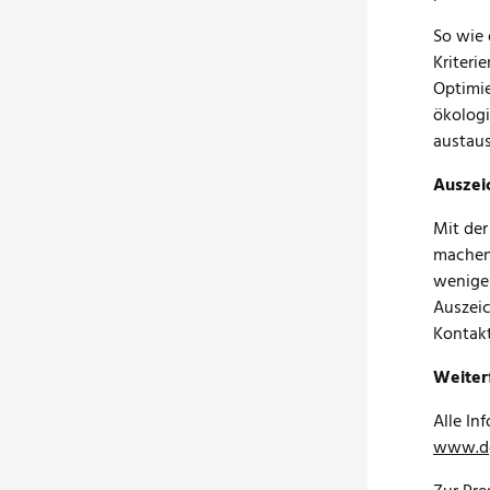
So wie 
Kriteri
Optimie
ökolog
austaus
Auszei
Mit der
machen,
weniger
Auszeic
Kontakt
Weiter
Alle In
www.dg