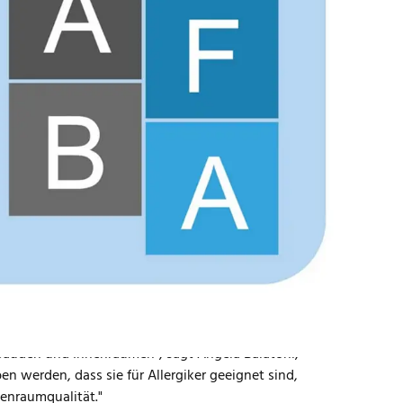
ergy Friendly Buildings Alliance GmbH (AFBA)
es Bauen eingeführt. Sie kann ergänzend zu
en werden, wenn zusätzlich die medizinischen
Gebäude, die Nachhaltigkeit mit einem
zenden verbinden. Dieses Thema stärker in
fundierte Kriterien in die Praxis zu bringen,
Auszeichnung an.
ebäudenutzenden. Dazu zählen insbesondere auch
iker", sagt Johannes Kreißig,
r AFBA möchten wir auf dieses wichtige Thema
hon ihren Schwerpunkt auf gesunde Räume und
Gebäuden und Innenräumen", sagt Angela Balatoni,
 werden, dass sie für Allergiker geeignet sind,
nenraumqualität."