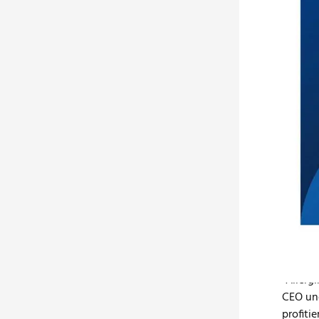
Die De
haben 
einem 
Kriteri
besond
der Bau
ist Zie
"Ein Fo
die wac
Geschäf
aufmer
Gebäud
"Allerg
CEO und
profiti