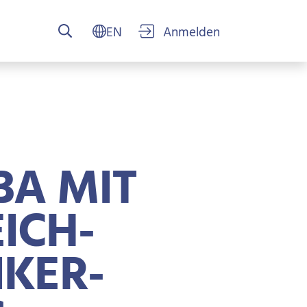
USER ACCOUN
BA MIT
ICH-
IKER-