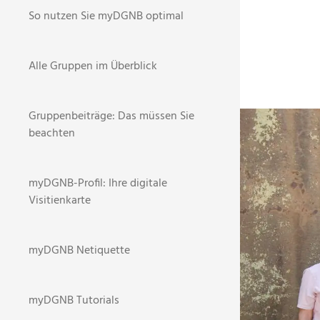
So nutzen Sie myDGNB optimal
Alle Gruppen im Überblick
Gruppenbeiträge: Das müssen Sie
BR
STARTSEI
beachten
NEWS
myDGNB-Profil: Ihre digitale
Visitienkarte
8
myDGNB Netiquette
DGNB w
myDGNB Tutorials
Im Rahm