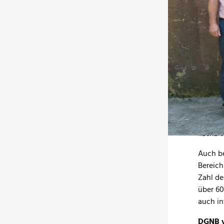
Bauen (
ein ne
zu trag
Andreas
Fachexp
Obwohl 
haben, 
Mitglie
In der 
noch im
lizenzi
Auch be
Bereich
Zahl de
über 60
auch in
DGNB v