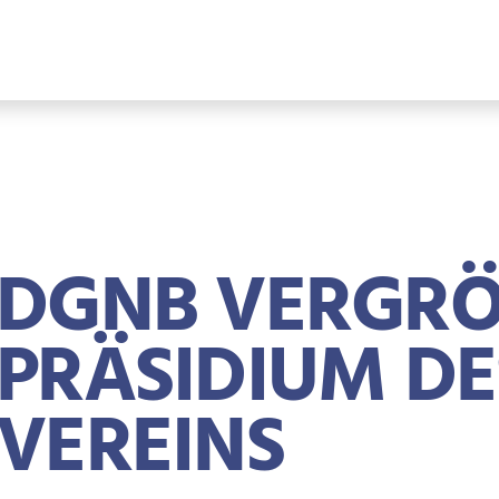
DGNB VERGRÖS
RÄSIDIUM DES 
EREINS