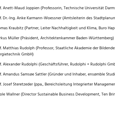
f. Anett-Maud Joppien (Professorin, Technische Universität Darm
f. Dr.-Ing. Anke Karmann-Woessner (Amtsleiterin des Stadtplanun
mas Kraubitz (Partner, Leiter Nachhaltigkeit und Klima, Buro H
kus Müller (Präsident, Architektenkammer Baden-Württemberg)
f. Matthias Rudolph (Professor, Staatliche Akademie der Bildenden
rgietechnik GmbH)
f. Alexander Rudolphi (Geschäftsführer, Rudolphi + Rudolphi Gm
f. Amandus Samsøe Sattler (Gründer und Inhaber, ensømble Studio
f. Josef Steretzeder (ppa., Bereichsleitung Integrierter Managem
ole Wallner (Director Sustainable Business Development, Ten Bri