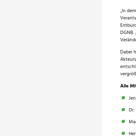
„In dem
Verantw
Entbüro
DGNB. „
Verände
Dabei h
Akteurs
entschl
vergröß
Alle M
Jen
Dr.
Mar
Her