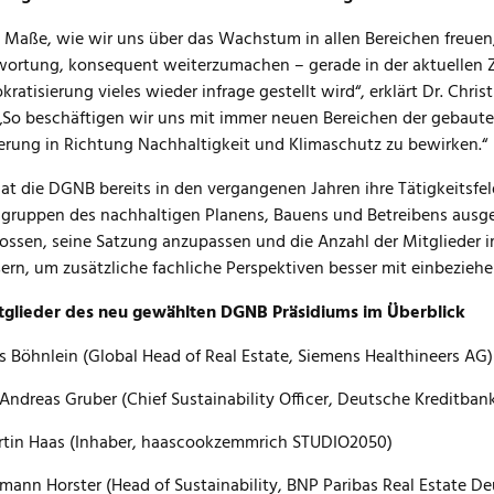
 Maße, wie wir uns über das Wachstum in allen Bereichen freuen
ortung, konsequent weiterzumachen – gerade in der aktuellen Z
kratisierung vieles wieder infrage gestellt wird“, erklärt Dr. Chr
So beschäftigen wir uns mit immer neuen Bereichen der gebaute
rung in Richtung Nachhaltigkeit und Klimaschutz zu bewirken.“
at die DGNB bereits in den vergangenen Jahren ihre Tätigkeitsfe
gruppen des nachhaltigen Planens, Bauens und Betreibens ausge
ossen, seine Satzung anzupassen und die Anzahl der Mitglieder i
ern, um zusätzliche fachliche Perspektiven besser mit einbezieh
itglieder des neu gewählten DGNB Präsidiums im Überblick
s Böhnlein (Global Head of Real Estate, Siemens Healthineers AG)
 Andreas Gruber (Chief Sustainability Officer, Deutsche Kreditban
tin Haas (Inhaber, haascookzemmrich STUDIO2050)
mann Horster (Head of Sustainability, BNP Paribas Real Estate D