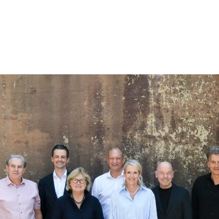
OTKRÜMEL
TE
NEWS
DGNB VERGRÖSSERT PRÄSIDIUM DES VEREINS
. Juli 2025
eiter auf Wachstumskurs und mit vier neuen Mitgliedern im 
en ihrer Mitgliederversammlung am 25. Juni 2025 in Stuttgart ha