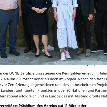
DGNB) Zahlen zu ihrer Geschäftsentwicklung im Jahr 2024 präsent
ues Präsidium für die kommenden zwei Jahre. Um dem starken W
en, wurde das höchste ehrenamtliche Gremium von zehn auf 13 Per
 Gruber, Markus Müller und Nicole Wallner sind ab sofort vier ne
ertisen im Präsidium vertreten.
viele Unternehmen der Bau- und Immobilienwirtschaft seit einige
ist die DGNB als Non-Profit-Organisation in den letzten vier Ja
dsorganisationen im Verein hat sich seit 2020 mehr als verdoppel
DGNB Akademie, der Fort- und Weiterbildungsplattform der DGNB
 Jahr 2020. Rund 3.000 Personen haben sich allein im letzten Ja
erten Abschluss z.B. als DGNB Auditor oder ESG-Manager qualifizie
i der DGNB Zertifizierung stiegen die Kennzahlen erneut. Im Jah
 2024 um 73 Prozent höher als noch im Vorjahr. Neben den fast 13
r zur Zertifizierung angemeldeten und derzeit bearbeiteten Projek
 Ländern, zertifizierten Projekten in über 30 Nationen und Partn
ternational erfolgreich und in Europa das mit Abstand größte Ne
ergrößert Präsidium des Vereins auf 13 Mitglieder