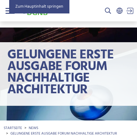
Zum Hauptinhalt springen
US
Menü
GELUNGENE ERSTE
AUSGABE FORUM
NACHHALTIGE
ARCHITEKTUR
BROTKRÜMEL
STARTSEITE
NEWS
GELUNGENE ERSTE AUSGABE FORUM NACHHALTIGE ARCHITEKTUR