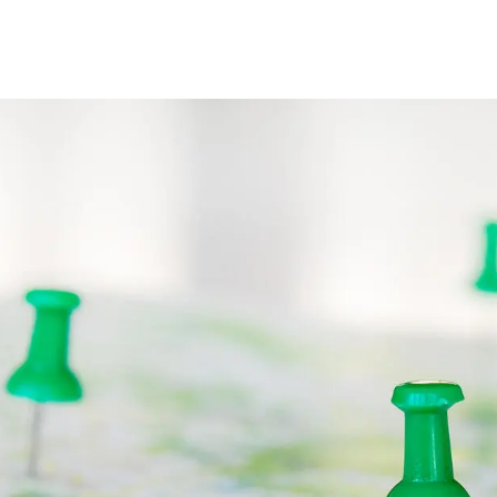
OTKRÜMEL
TE
NEWS
HIER TREFFEN SIE DIE DGNB IM JUNI
. Juni 2025
 Juni freuen wir uns auf viele Veranstaltungen, bei hoffentlich 
: Der
DGNB Tag der Nachhaltigkeit 2025
– die zentrale Veranstalt
tige Bauen einsetzen. Seien Sie mit dabei in Stuttgart!
kostenfrei anmelden