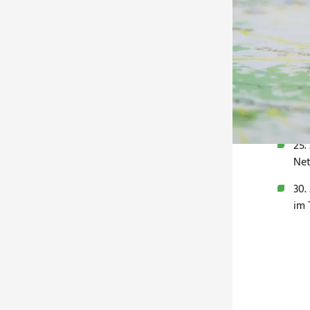
12.
Pim
Nac
Fin
Erf
17.
– d
25.
Net
30.
im 