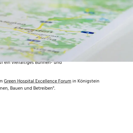
ongress
in Frankfurt am Main dabei. Ralf
l des Panels "Zukunft des Bestandsbaus –
eema Issar (Senior Referentin Sustainable
zienz und soziale Verantwortung als
2025
einen Vortrag unter dem Titel "Weiterbauen
uf ein vielfältiges Bühnen- und
em
Green Hospital Excellence Forum
in Königstein
nen, Bauen und Betreiben".