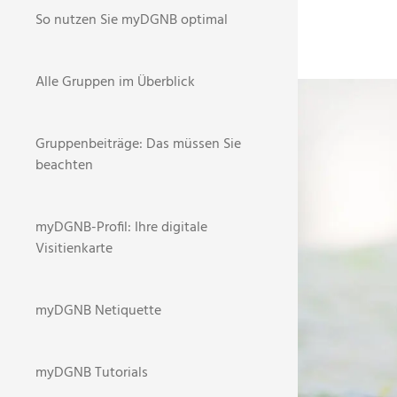
So nutzen Sie myDGNB optimal
Alle Gruppen im Überblick
BR
STARTSEI
Gruppenbeiträge: Das müssen Sie
NEWS
beachten
2
myDGNB-Profil: Ihre digitale
Visitienkarte
Auch im
myDGNB Netiquette
Monats
nachhal
myDGNB Tutorials
Direkt 