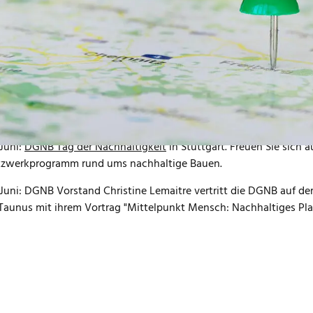
 und 13. Juni : Die DGNB ist mit eigenem Stand beim
P5 Property K
iskern (Abteilungsleiter DGNB Zertifizierung) ist am 12. Juni Tei
hhaltige Strategien für Bestandserhaltung und Revitalisierung". S
ance) diskutiert am 13. Juni beim Panel "ESG: Nachhaltigkeit, Effi
olgsfaktoren in der Immobilienbranche" mit.
 Juni: DGNB Vorstand Johannes Kreißig hält auf der
BAKA Tagung 
en Bestand in seinem Kontext zukunftsfähig machen".
 Juni:
DGNB Tag der Nachhaltigkeit
in Stuttgart. Freuen Sie sich a
zwerkprogramm rund ums nachhaltige Bauen.
 Juni: DGNB Vorstand Christine Lemaitre vertritt die DGNB auf d
Taunus mit ihrem Vortrag "Mittelpunkt Mensch: Nachhaltiges Pla