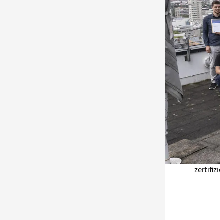
Vergang
gratuli
erreich
Die Qua
der in 
Bau- un
Syste
und so 
Dabei i
im verg
daran, 
Mehr z
zertifi