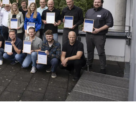
greichen Abschluss ihrer Fortbildung
nen und -experten ein echter Meilenstein
DGNB Auditor bereits erfolgreich abgeschlossen.
ion zum DGNB ESG-Manager der höchste Abschluss,
n bei der systematischen Transformation der
lle. Sie sind die Nachhaltigkeitsberatenden und
 Zertifizierungsprojekte zielgerichtet zu steuern
nen und Experten erhielten fast 300 ihre Lizenz
erecht zu werden, arbeitet die DGNB fortlaufend
weiterzuentwickeln.
gnb.de/de/akademie/fortbildungen-zum-dgnb-