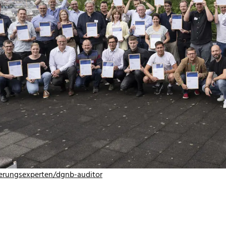
ene Woche durfte die DGNB erneut 35 DGNB Auditoren zum erfol
eren. Dabei wurde mit dieser Gruppe neuer DGNB Systemexpertin
t: mehr als 1.000 Personen haben insgesamt die Fortbildung zum 
lifikation zum DGNB Auditor ist gemeinsam mit der Qualifikat
der DGNB Akademie erreicht werden kann. DGNB Auditoren spiele
d Immobilienbranche hin zu mehr Nachhaltigkeit eine zentrale Ro
manwendenden,
die über das Wissen und die Fähigkeiten verfügen,
erfolgreich abzuwickeln.
st die Nachfrage stark gestiegen. Von den mehr als 1.000 Expertin
angenen Jahr, seit August 2022. Um dem gestiegenen Interesse g
die Angebote für Fortbildungsmöglichkeiten zum DGNB Auditor 
u den Wegen zum DGNB Auditor erfahren Sie hier:
https://www.d
zierungsexperten/dgnb-auditor