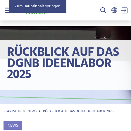
Zum Hauptinhalt springen
US
Menü
RÜCKBLICK AUF DAS
DGNB IDEENLABOR
2025
BROTKRÜMEL
STARTSEITE
NEWS
RÜCKBLICK AUF DAS DGNB IDEENLABOR 2025
NEWS