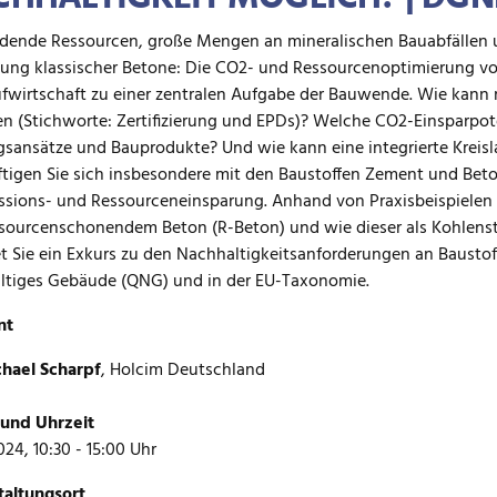
ende Ressourcen, große Mengen an mineralischen Bauabfällen u
lung klassischer Betone: Die CO
2
- und Ressourcenoptimierung vo
ufwirtschaft zu einer zentralen Aufgabe der Bauwende. Wie kan
n (Stichworte: Zertifizierung und EPDs)? Welche CO
2
-Einsparpot
sansätze und Bauprodukte? Und wie kann eine integrierte Kreisl
tigen Sie sich insbesondere mit den Baustoffen Zement und Bet
ssions- und Ressourceneinsparung. Anhand von Praxisbeispielen 
sourcenschonendem Beton (R-Beton) und wie dieser als Kohlenst
t Sie ein Exkurs zu den Nachhaltigkeitsanforderungen an Baustof
ltiges Gebäude (QNG) und in der EU-Taxonomie.
nt
hael Scharpf
, Holcim Deutschland
und Uhrzeit
024, 10:30 - 15:00 Uhr
taltungsort