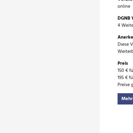
online
DGNB W
4 Weit
Anerke
Diese 
Weiterb
Preis
150 € f
195 € f
Preise 
Mehr