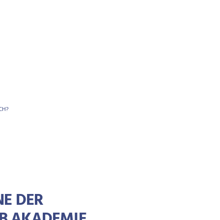
CH?
NE DER
NB AKADEMIE