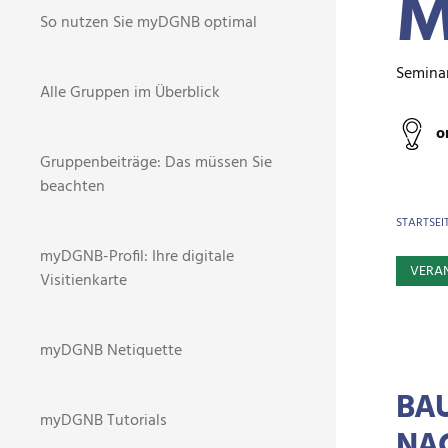
M
So nutzen Sie myDGNB optimal
Semina
Alle Gruppen im Überblick
o
Gruppenbeiträge: Das müssen Sie
beachten
BR
STARTSEI
myDGNB-Profil: Ihre digitale
VERA
Visitienkarte
myDGNB Netiquette
BAU
myDGNB Tutorials
NAC