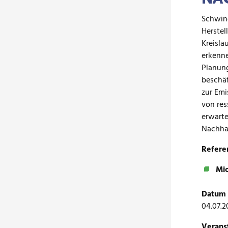
Schwind
Herstel
Kreisla
erkenne
Planung
beschäf
zur Emi
von res
erwarte
Nachha
Refere
Mic
Datum 
04.07.2
Verans