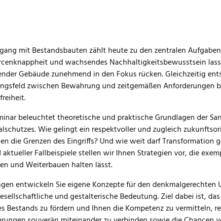
ang mit Bestandsbauten zählt heute zu den zentralen Aufgaben
rcenknappheit und wachsendes Nachhaltigkeitsbewusstsein lass
nder Gebäude zunehmend in den Fokus rücken. Gleichzeitig ent
ngsfeld zwischen Bewahrung und zeitgemäßen Anforderungen bez
freiheit.
inar beleuchtet theoretische und praktische Grundlagen der S
schutzes. Wie gelingt ein respektvoller und zugleich zukunftso
en die Grenzen des Eingriffs? Und wie weit darf Transformation
aktueller Fallbeispiele stellen wir Ihnen Strategien vor, die exe
n und Weiterbauen halten lässt.
ngen entwickeln Sie eigene Konzepte für den denkmalgerechten 
esellschaftliche und gestalterische Bedeutung. Ziel dabei ist, das
s Bestands zu fördern und Ihnen die Kompetenz zu vermitteln, re
erungen souverän miteinander zu verbinden sowie die Chancen 