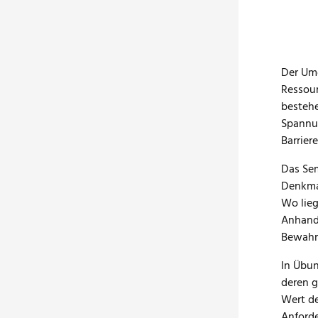
Der Umg
Ressou
bestehe
Spannu
Barriere
Das Sem
Denkmal
Wo lieg
Anhand 
Bewahre
In Übu
deren g
Wert de
Anford