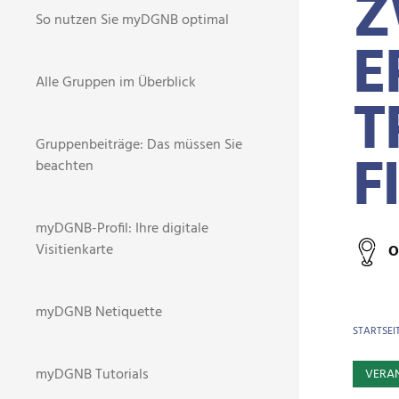
Z
So nutzen Sie myDGNB optimal
E
Alle Gruppen im Überblick
T
Gruppenbeiträge: Das müssen Sie
F
beachten
myDGNB-Profil: Ihre digitale
Visitienkarte
O
myDGNB Netiquette
BR
STARTSEI
myDGNB Tutorials
VERA