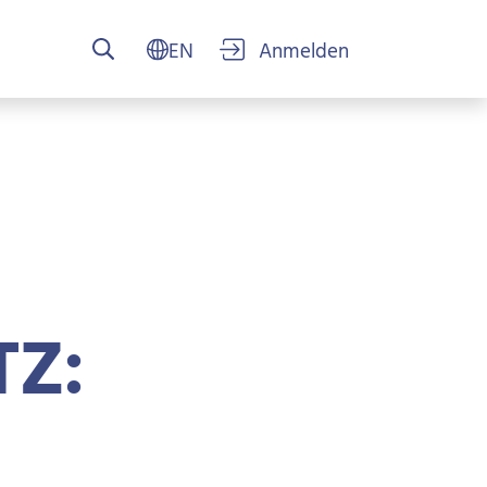
USER ACCOUN
Z: