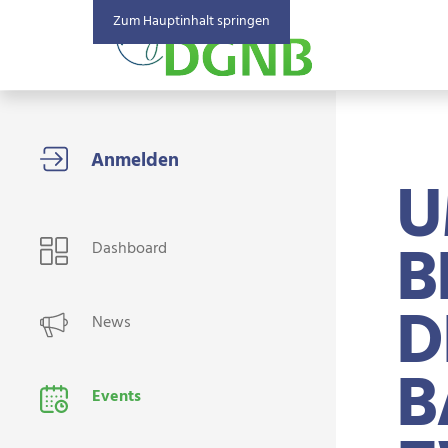
Zum Hauptinhalt springen
U
USER NAVIGATION
B
Dashboard
D
News
B
Events