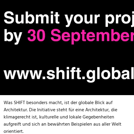
systemisches Denken und ein starkes soziales
Engagement
Dabei geht SHIFT bewusst über rein technische Lösungen
hinaus. Gesucht werden Projekte, die sensibel auf ihren
Kontext reagieren und Themen wie angemessene, „atmende“
Architektur, qualitätsvolle Freiräume, den Einsatz regionaler
und wiederverwendeter Materialien sowie hohen Komfort im
Innen- und Außenraum miteinander verbinden. Ebenso
wichtig sind Langlebigkeit, Anpassungsfähigkeit und ein
positiver Beitrag für Mensch und Natur.
Was SHIFT besonders macht, ist der globale Blick auf
Architektur. Die Initiative steht für eine Architektur, die
klimagerecht ist, kulturelle und lokale Gegebenheiten
aufgreift und sich an bewährten Beispielen aus aller Welt
orientiert.