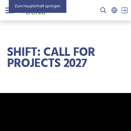
Zum Hauptinhalt springen
US
Menü
SHIFT: CALL FOR
PROJECTS 2027
BROTKRÜMEL
STARTSEITE
NEWS
SHIFT: CALL FOR PROJECTS 2027
NEWS