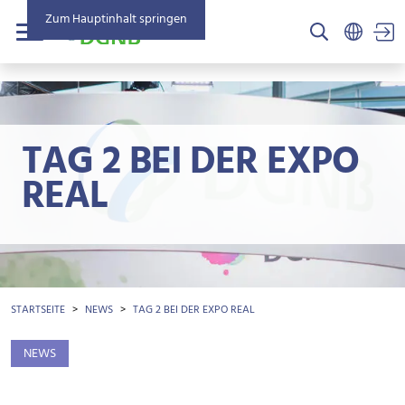
Zum Hauptinhalt springen
US
Menü
TAG 2 BEI DER EXPO
REAL
BROTKRÜMEL
STARTSEITE
NEWS
TAG 2 BEI DER EXPO REAL
NEWS