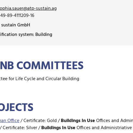
ophia.sauer@atp-sustain.ag
49-89-4111209-16
 sustain GmbH
ification system: Building
NB COMMITTEES
ee for Life Cycle and Circular Building
OJECTS
an Office
/
Certificate: Gold /
Buildings
In Use
Offices and Admini
/
Certificate: Silver /
Buildings
In Use
Offices and Administriative 