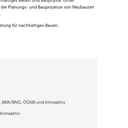
chhaltiges Bauen und Bauphysik. Unser
ive Buildings / Location: Stuttgart
 in die Planungs- und Bauprozesse von Neubauten
onstruction
Logistics Buildings / Location:
.
ierung für nachhaltiges Bauen.
M, BNK/BNG, ÖGNB und klimaaktiv
klimaaktiv