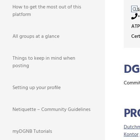
How to get the most out of this
s
platform
+
ATP
Cert
All groups at a glance
Things to keep in mind when
DG
posting
Committ
Setting up your profile
PR
Netiquette – Community Guidelines
Dutchm
myDGNB Tutorials
Kontor