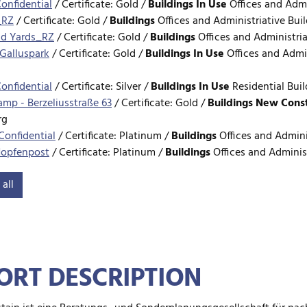
Confidential
/
Certificate: Gold /
Buildings
In Use
Offices and Admi
_RZ
/
Certificate: Gold /
Buildings
Offices and Administriative Bui
d Yards_RZ
/
Certificate: Gold /
Buildings
Offices and Administri
 Galluspark
/
Certificate: Gold /
Buildings
In Use
Offices and Admin
Confidential
/
Certificate: Silver /
Buildings
In Use
Residential Buil
mp - Berzeliusstraße 63
/
Certificate: Gold /
Buildings
New Const
rg
Confidential
/
Certificate: Platinum /
Buildings
Offices and Admini
opfenpost
/
Certificate: Platinum /
Buildings
Offices and Adminis
Confidential
/
Certificate: Silver /
Buildings
In Use
Residential Buil
all
Confidential
/
Certificate: Silver /
Buildings
In Use
Hotel Buildings
Confidential
/
Certificate: Silver /
Buildings
In Use
Residential Bui
Confidential
/
Certificate: Gold /
Buildings
In Use
Residential Buil
Confidential
/
Certificate: Silver /
Buildings
In Use
Residential Bui
Confidential
/
Certificate: Silver /
Buildings
In Use
Residential Bui
ORT DESCRIPTION
Confidential
/
Certificate: Bronze /
Buildings
In Use
Residential Bu
 eines Bürogebäudes mit Tiefgarage
/
Certificate: Gold /
Building
gs / Location: München