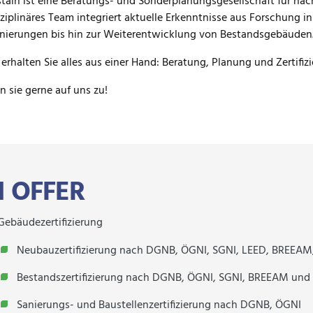
tain ist eine Beratungs- und Sonderplanungsgesellschaft für na
Confidential
/
Certificate: Gold /
Buildings
Offices and Administriat
sziplinäres Team integriert aktuelle Erkenntnisse aus Forschung
mp - Billbrookdeich 188,190
/
Certificate: Gold /
Buildings
New C
nierungen bis hin zur Weiterentwicklung von Bestandsgebäuden
rg
 erhalten Sie alles aus einer Hand: Beratung, Planung und Zertifiz
sie gerne auf uns zu!
I OFFER
Gebäudezertifizierung
Neubauzertifizierung nach DGNB, ÖGNI, SGNI, LEED, BREEA
Bestandszertifizierung nach DGNB, ÖGNI, SGNI, BREEAM und 
Sanierungs- und Baustellenzertifizierung nach DGNB, ÖGNI