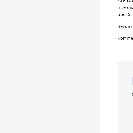
ATP sus
9151 - 
interdi
Brookka
über Sa
Hambu
Bei uns
Kommen 