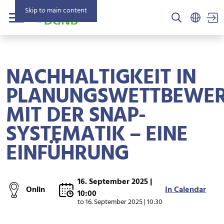
Skip to main content
US
Menu
NACHHALTIGKEIT IN
PLANUNGSWETTBEWE
MIT DER SNAP-
SYSTEMATIK – EINE
EINFÜHRUNG
16. September 2025 |
Onlin
In Calendar
10:00
to
16. September 2025 | 10:30